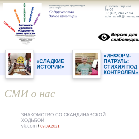
Перейти к основному содержанию
Автономное учреждение городского округа
Д. Ложки, здание
Солнечногорск
№ 09
Содружество
+7 (496) 263-76-94
домов культуры
soln_ausdk@mosreg.r
«ИНФОРМ-
«СЛАДКИЕ
ПАТРУЛЬ:
ИСТОРИИ»
СТИХИЯ ПОД
КОНТРОЛЕМ»
СМИ о нас
ЗНАКОМСТВО СО СКАНДИНАВСКОЙ
ХОДЬБОЙ
vk.com
/
09.09.2021